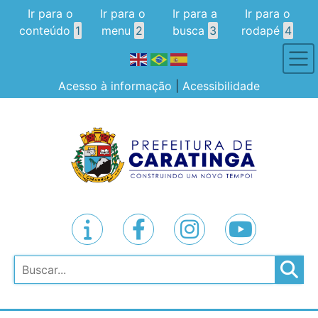
Ir para o
Ir para o
Ir para a
Ir para o
conteúdo
1
menu
2
busca
3
rodapé
4
Acesso à informação
|
Acessibilidade
Pesquisar