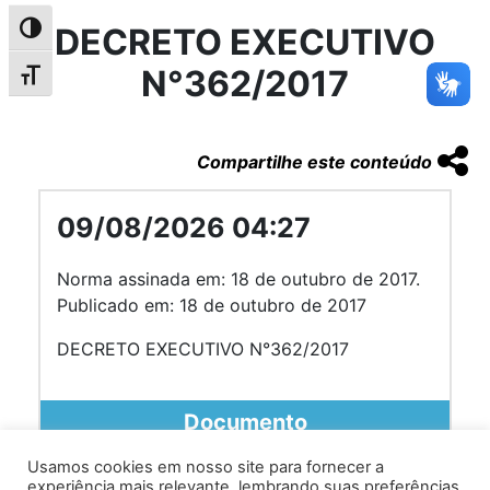
DECRETO EXECUTIVO
Alternar alto contraste
N°362/2017
Alternar tamanho da fonte
Compartilhe este conteúdo
09/08/2026 04:27
Norma assinada em: 18 de outubro de 2017.
Publicado em: 18 de outubro de 2017
DECRETO EXECUTIVO N°362/2017
Documento
Usamos cookies em nosso site para fornecer a
experiência mais relevante, lembrando suas preferências