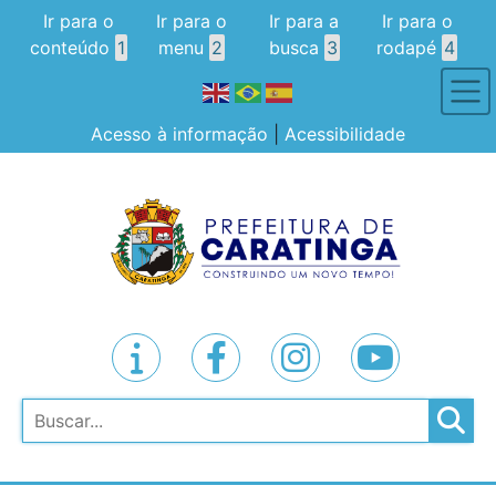
Ir para o
Ir para o
Ir para a
Ir para o
conteúdo
1
menu
2
busca
3
rodapé
4
Acesso à informação
|
Acessibilidade
Pesquisar