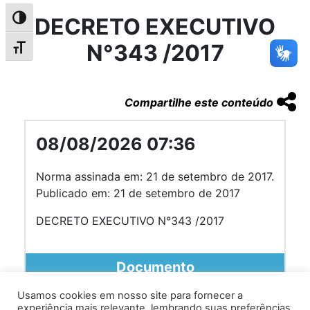
DECRETO EXECUTIVO
Alternar alto contraste
N°343 /2017
Alternar tamanho da fonte
Compartilhe este conteúdo
08/08/2026 07:36
Norma assinada em: 21 de setembro de 2017.
Publicado em: 21 de setembro de 2017
DECRETO EXECUTIVO N°343 /2017
Documento
Usamos cookies em nosso site para fornecer a
experiência mais relevante, lembrando suas preferências