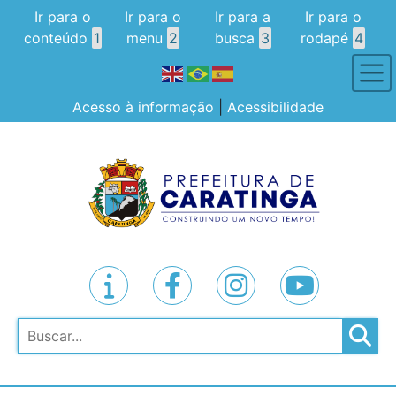
Ir para o
Ir para o
Ir para a
Ir para o
conteúdo
1
menu
2
busca
3
rodapé
4
Acesso à informação
|
Acessibilidade
Pesquisar