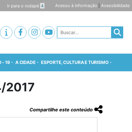
Acesso à informação
|
Acessibilidade
Ir para o rodapé
4
Pesquisar
 - 19
A CIDADE
ESPORTE, CULTURA E TURISMO
/2017
Compartilhe este conteúdo