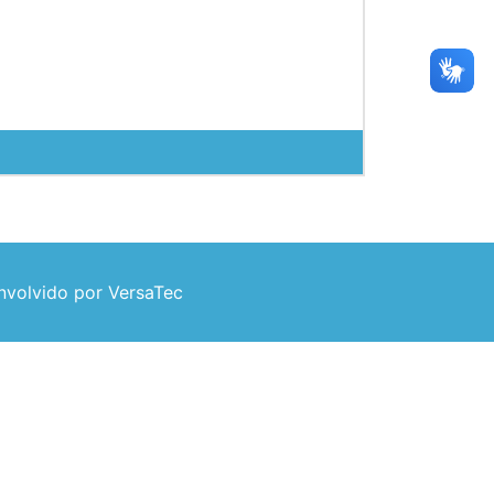
volvido por VersaTec