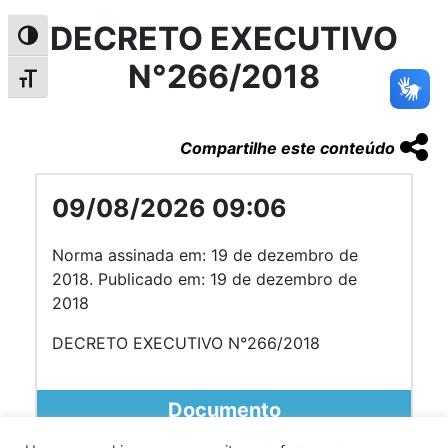
DECRETO EXECUTIVO
Alternar alto contraste
N°266/2018
Alternar tamanho da fonte
Compartilhe este conteúdo
09/08/2026 09:06
Norma assinada em: 19 de dezembro de
2018. Publicado em: 19 de dezembro de
2018
DECRETO EXECUTIVO N°266/2018
Documento