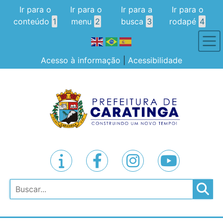
Ir para o
Ir para o
Ir para a
Ir para o
conteúdo
1
menu
2
busca
3
rodapé
4
Acesso à informação
|
Acessibilidade
Pesquisar