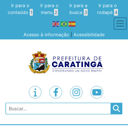
Ir para o
Ir para o
Ir para a
Ir para o
conteúdo
1
menu
2
busca
3
rodapé
4
Acesso à informação
|
Acessibilidade
Pesquisar