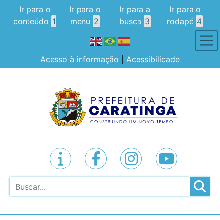
Ir para o
Ir para o
Ir para a
Ir para o
conteúdo
1
menu
2
busca
3
rodapé
4
Acesso à informação
|
Acessibilidade
Pesquisar