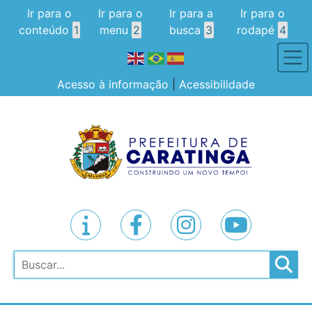
Ir para o
Ir para o
Ir para a
Ir para o
conteúdo
1
menu
2
busca
3
rodapé
4
Acesso à informação
|
Acessibilidade
Pesquisar