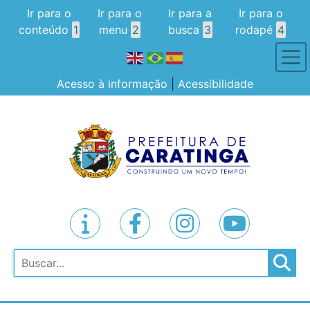
Ir para o
Ir para o
Ir para a
Ir para o
conteúdo
1
menu
2
busca
3
rodapé
4
Acesso à informação
|
Acessibilidade
Pesquisar