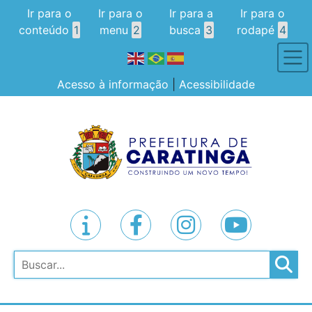
Ir para o
Ir para o
Ir para a
Ir para o
conteúdo
1
menu
2
busca
3
rodapé
4
Acesso à informação
|
Acessibilidade
Pesquisar