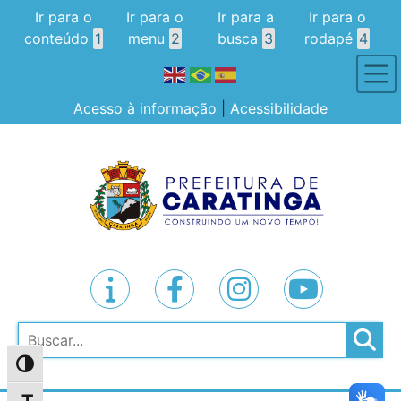
Ir para o
Ir para o
Ir para a
Ir para o
conteúdo
1
menu
2
busca
3
rodapé
4
Acesso à informação
|
Acessibilidade
Pesquisar
Alternar alto contraste