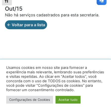
Alternar tamanho da fonte
Out/15
Não há serviços cadastrados para esta secretaria.
← Voltar para a lista
Av. Prof. Armando Alves da Silva, nº 1950 - Zacarias,
Usamos cookies em nosso site para fornecer a
experiência mais relevante, lembrando suas preferências
Caratinga - MG - 35302-403 / Tel: (33) 3329 8000
e visitas repetidas. Ao clicar em “Aceitar todos”, você
concorda com o uso de TODOS os cookies. No entanto,
Desenvolvido por VersaTec
você pode visitar "Configurações de cookies" para
fornecer um consentimento controlado.
Configurações de Cookies
Aceitar tudo