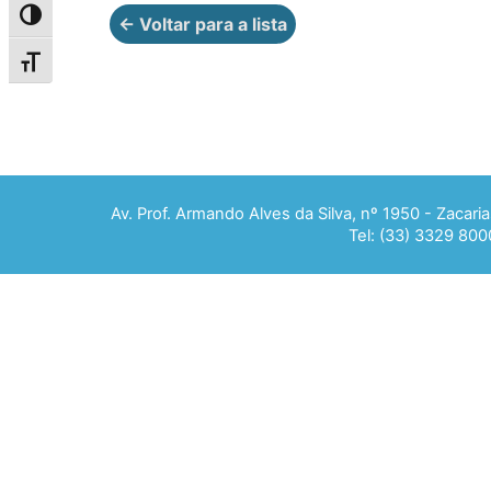
Alternar alto contraste
← Voltar para a lista
Alternar tamanho da fonte
Av. Prof. Armando Alves da Silva, nº 1950 - Zacar
Tel: (33) 3329 800