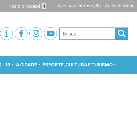
Acesso à informação
|
Acessibilidade
Ir para o rodapé
4
Pesquisar
 - 19
A CIDADE
ESPORTE, CULTURA E TURISMO