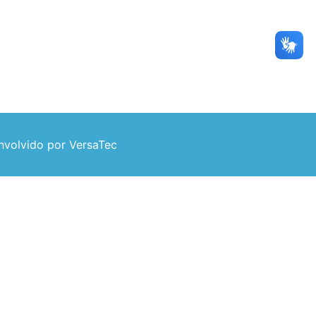
volvido por VersaTec