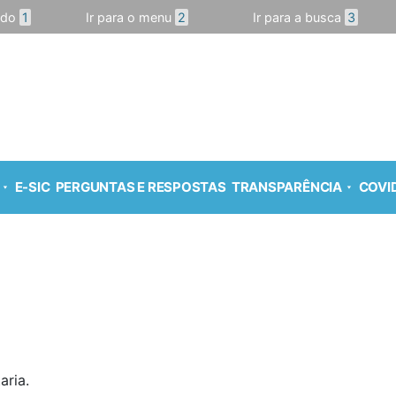
údo
1
Ir para o menu
2
Ir para a busca
3
E-SIC
PERGUNTAS E RESPOSTAS
TRANSPARÊNCIA
COVID
aria.