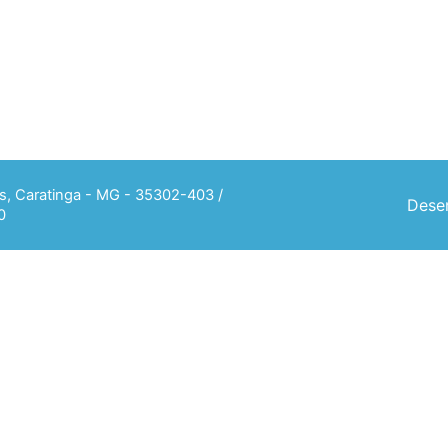
ias, Caratinga - MG - 35302-403 /
Desen
0