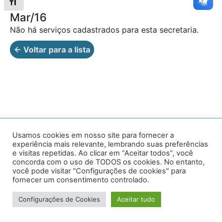
Alternar tamanho da fonte
Mar/16
Não há serviços cadastrados para esta secretaria.
← Voltar para a lista
Av. Prof. Armando Alves da Silva, nº 1950 - Zacarias,
Usamos cookies em nosso site para fornecer a
experiência mais relevante, lembrando suas preferências
Caratinga - MG - 35302-403 / Tel: (33) 3329 8000
e visitas repetidas. Ao clicar em “Aceitar todos”, você
concorda com o uso de TODOS os cookies. No entanto,
Desenvolvido por VersaTec
você pode visitar "Configurações de cookies" para
fornecer um consentimento controlado.
Configurações de Cookies
Aceitar tudo