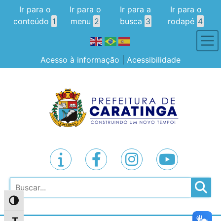
Ir para o
Ir para o
Ir para a
Ir para o
conteúdo
1
menu
2
busca
3
rodapé
4
Acesso à informação
|
Acessibilidade
Pesquisar
Alternar alto contraste