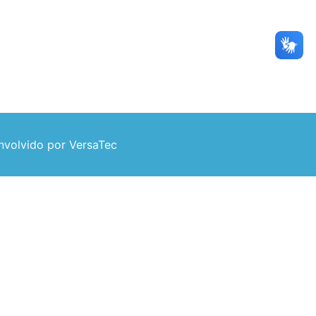
volvido por VersaTec