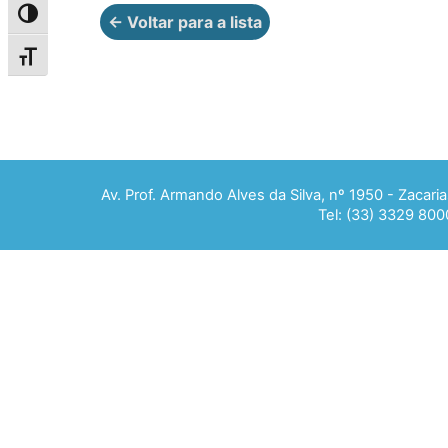
Alternar alto contraste
← Voltar para a lista
Alternar tamanho da fonte
Av. Prof. Armando Alves da Silva, nº 1950 - Zacar
Tel: (33) 3329 800