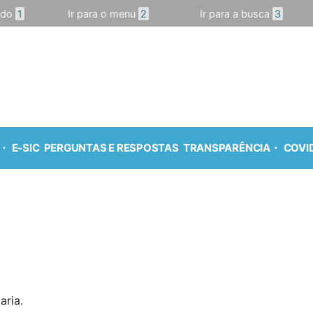
údo
1
Ir para o menu
2
Ir para a busca
3
E-SIC
PERGUNTAS E RESPOSTAS
TRANSPARÊNCIA
COVID
aria.