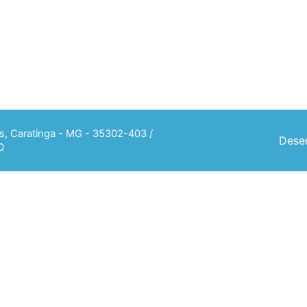
ias, Caratinga - MG - 35302-403 /
Desen
0