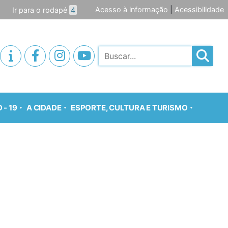
Acesso à informação
|
Acessibilidade
Ir para o rodapé
4
Pesquisar
 - 19
A CIDADE
ESPORTE, CULTURA E TURISMO