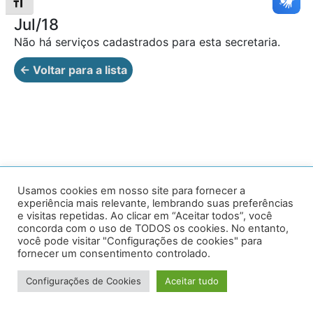
Alternar tamanho da fonte
Jul/18
Não há serviços cadastrados para esta secretaria.
← Voltar para a lista
Av. Prof. Armando Alves da Silva, nº 1950 - Zacarias,
Usamos cookies em nosso site para fornecer a
experiência mais relevante, lembrando suas preferências
Caratinga - MG - 35302-403 / Tel: (33) 3329 8000
e visitas repetidas. Ao clicar em “Aceitar todos”, você
concorda com o uso de TODOS os cookies. No entanto,
Desenvolvido por VersaTec
você pode visitar "Configurações de cookies" para
fornecer um consentimento controlado.
Configurações de Cookies
Aceitar tudo