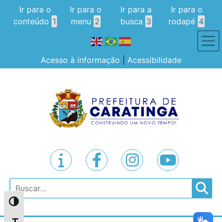
Ir para o
Ir para o
Ir para a
Ir para o
conteúdo
1
menu
2
busca
3
rodapé
4
Acesso à informação
|
Acessibilidade
Pesquisar
Alternar alto contraste