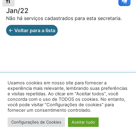
Alternar tamanho da fonte
Jan/22
Não há serviços cadastrados para esta secretaria.
← Voltar para a lista
Av. Prof. Armando Alves da Silva, nº 1950 - Zacarias,
Usamos cookies em nosso site para fornecer a
experiência mais relevante, lembrando suas preferências
Caratinga - MG - 35302-403 / Tel: (33) 3329 8000
e visitas repetidas. Ao clicar em “Aceitar todos”, você
concorda com o uso de TODOS os cookies. No entanto,
Desenvolvido por VersaTec
você pode visitar "Configurações de cookies" para
fornecer um consentimento controlado.
Configurações de Cookies
Aceitar tudo