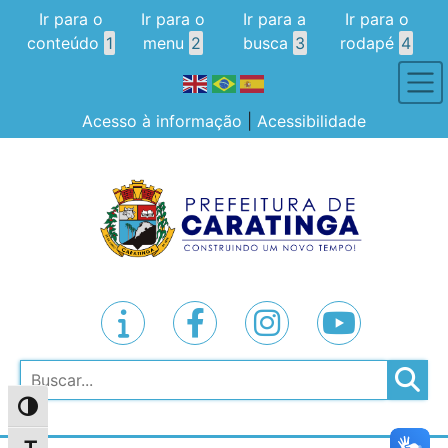
Ir para o
Ir para o
Ir para a
Ir para o
conteúdo
1
menu
2
busca
3
rodapé
4
Acesso à informação
|
Acessibilidade
Pesquisar
Alternar alto contraste