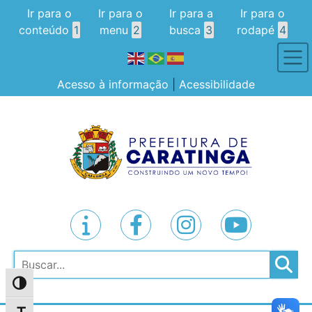
Ir para o
Ir para o
Ir para a
Ir para o
conteúdo
1
menu
2
busca
3
rodapé
4
Acesso à informação
|
Acessibilidade
Pesquisar
Alternar alto contraste