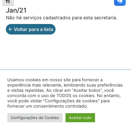
Alternar tamanho da fonte
Jan/21
Não há serviços cadastrados para esta secretaria.
← Voltar para a lista
Av. Prof. Armando Alves da Silva, nº 1950 - Zacarias,
Usamos cookies em nosso site para fornecer a
experiência mais relevante, lembrando suas preferências
Caratinga - MG - 35302-403 / Tel: (33) 3329 8000
e visitas repetidas. Ao clicar em “Aceitar todos”, você
concorda com o uso de TODOS os cookies. No entanto,
Desenvolvido por VersaTec
você pode visitar "Configurações de cookies" para
fornecer um consentimento controlado.
Configurações de Cookies
Aceitar tudo