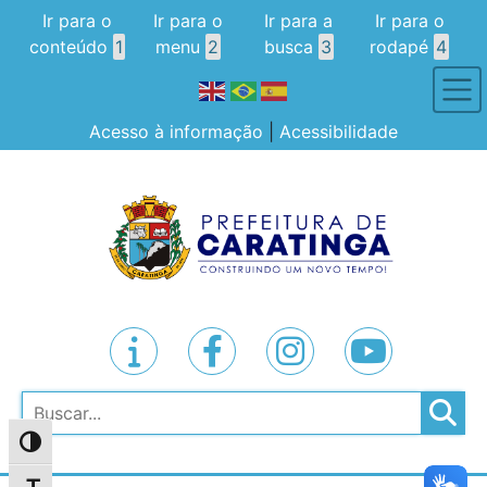
Ir para o
Ir para o
Ir para a
Ir para o
conteúdo
1
menu
2
busca
3
rodapé
4
Acesso à informação
|
Acessibilidade
Pesquisar
Alternar alto contraste