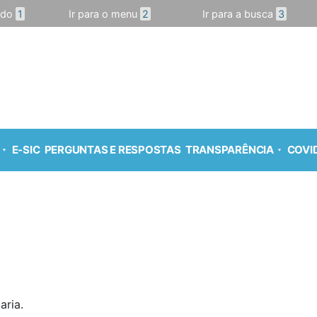
údo
1
Ir para o menu
2
Ir para a busca
3
E-SIC
PERGUNTAS E RESPOSTAS
TRANSPARÊNCIA
COVID
aria.