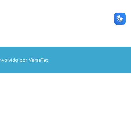
volvido por VersaTec