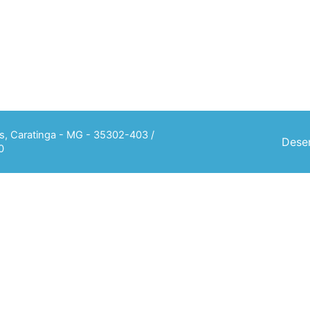
ias, Caratinga - MG - 35302-403 /
Desen
0