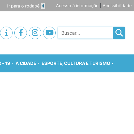
Acesso à informação
|
Acessibilidade
Ir para o rodapé
4
Pesquisar
 - 19
A CIDADE
ESPORTE, CULTURA E TURISMO