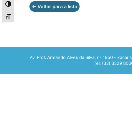
Alternar alto contraste
← Voltar para a lista
Alternar tamanho da fonte
Av. Prof. Armando Alves da Silva, nº 1950 - Zacar
Tel: (33) 3329 800