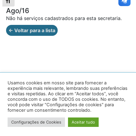
Alternar tamanho da fonte
Ago/16
Não há serviços cadastrados para esta secretaria.
← Voltar para a lista
Av. Prof. Armando Alves da Silva, nº 1950 - Zacarias,
Usamos cookies em nosso site para fornecer a
experiência mais relevante, lembrando suas preferências
Caratinga - MG - 35302-403 / Tel: (33) 3329 8000
e visitas repetidas. Ao clicar em “Aceitar todos”, você
concorda com o uso de TODOS os cookies. No entanto,
Desenvolvido por VersaTec
você pode visitar "Configurações de cookies" para
fornecer um consentimento controlado.
Configurações de Cookies
Aceitar tudo