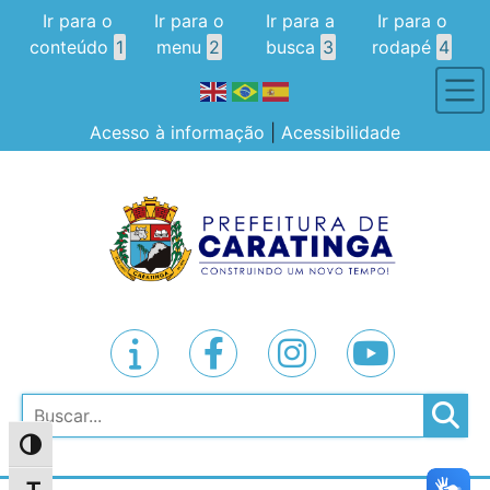
Ir para o
Ir para o
Ir para a
Ir para o
conteúdo
1
menu
2
busca
3
rodapé
4
Acesso à informação
|
Acessibilidade
Pesquisar
Alternar alto contraste