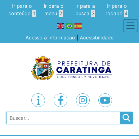
Ir para o
Ir para o
Ir para a
Ir para o
conteúdo
1
menu
2
busca
3
rodapé
4
Acesso à informação
|
Acessibilidade
Pesquisar