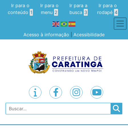
Ir para o
Ir para o
Ir para a
Ir para o
conteúdo
1
menu
2
busca
3
rodapé
4
Acesso à informação
|
Acessibilidade
Pesquisar