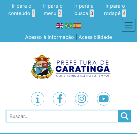
Ir para o
Ir para o
Ir para a
Ir para o
conteúdo
1
menu
2
busca
3
rodapé
4
Acesso à informação
|
Acessibilidade
Pesquisar