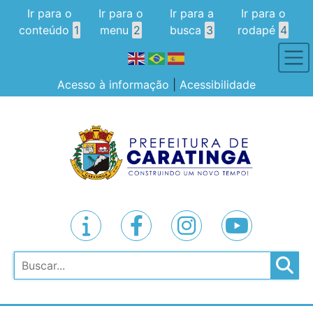
Ir para o
Ir para o
Ir para a
Ir para o
conteúdo
1
menu
2
busca
3
rodapé
4
Acesso à informação
|
Acessibilidade
Pesquisar