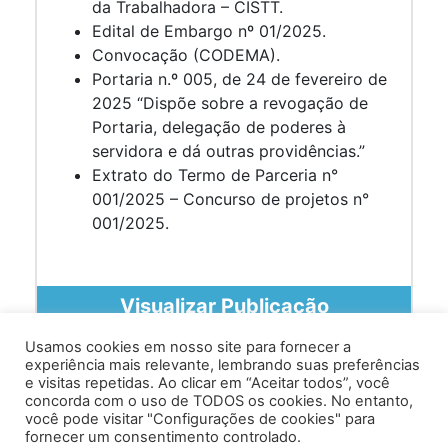
da Trabalhadora – CISTT.
Edital de Embargo nº 01/2025.
Convocação (CODEMA).
Portaria n.º 005, de 24 de fevereiro de
2025 “Dispõe sobre a revogação de
Portaria, delegação de poderes à
servidora e dá outras providências.”
Extrato do Termo de Parceria n°
001/2025 – Concurso de projetos n°
001/2025.
Visualizar Publicação
Usamos cookies em nosso site para fornecer a
experiência mais relevante, lembrando suas preferências
e visitas repetidas. Ao clicar em “Aceitar todos”, você
concorda com o uso de TODOS os cookies. No entanto,
você pode visitar "Configurações de cookies" para
Av. Prof. Armando Alves da Silva, nº 1950 - Zacarias,
fornecer um consentimento controlado.
Caratinga - MG - 35302-403 / Tel: (33) 3329 8000