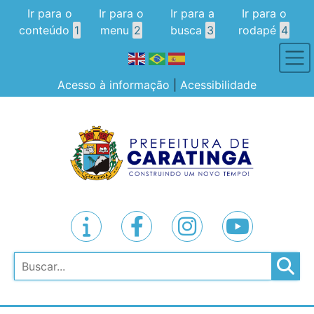
Ir para o
Ir para o
Ir para a
Ir para o
conteúdo
1
menu
2
busca
3
rodapé
4
Acesso à informação
|
Acessibilidade
Pesquisar