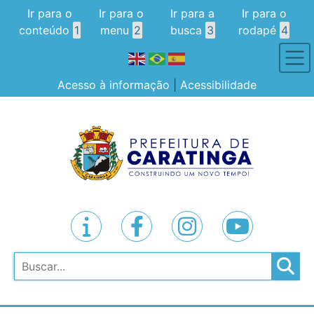
Ir para o
Ir para o
Ir para a
Ir para o
conteúdo
1
menu
2
busca
3
rodapé
4
Acesso à informação
|
Acessibilidade
Pesquisar