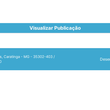
Visualizar Publicação
ias, Caratinga - MG - 35302-403 /
Desen
0