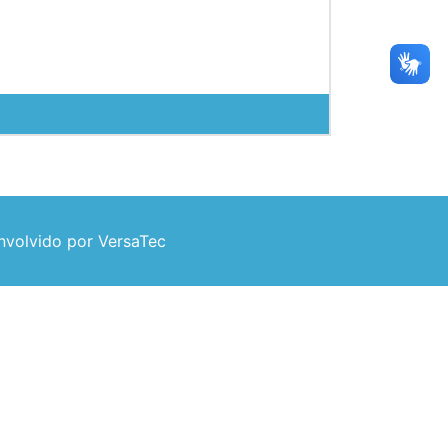
volvido por VersaTec