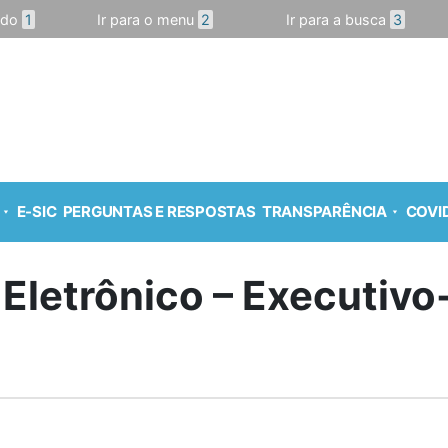
údo
1
Ir para o menu
2
Ir para a busca
3
E-SIC
PERGUNTAS E RESPOSTAS
TRANSPARÊNCIA
COVID
 Eletrônico – Executiv