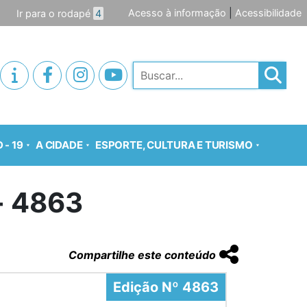
Acesso à informação
|
Acessibilidade
Ir para o rodapé
4
Pesquisar
 - 19
A CIDADE
ESPORTE, CULTURA E TURISMO
o- 4863
Compartilhe este conteúdo
Edição Nº 4863