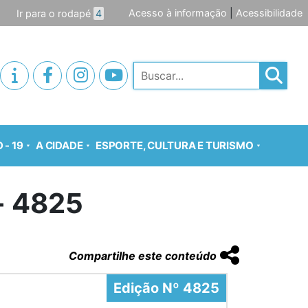
Acesso à informação
|
Acessibilidade
Ir para o rodapé
4
Pesquisar
 - 19
A CIDADE
ESPORTE, CULTURA E TURISMO
o- 4825
Compartilhe este conteúdo
Edição Nº 4825