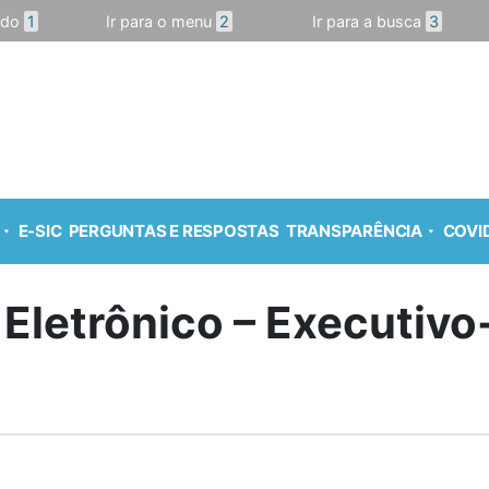
údo
1
Ir para o menu
2
Ir para a busca
3
E-SIC
PERGUNTAS E RESPOSTAS
TRANSPARÊNCIA
COVID
 Eletrônico – Executiv