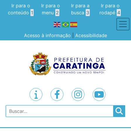
Ir para o
Ir para o
Ir para a
Ir para o
conteúdo
1
menu
2
busca
3
rodapé
4
Acesso à informação
|
Acessibilidade
Pesquisar