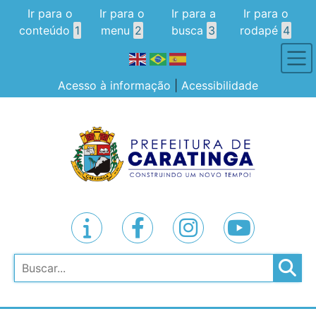
Ir para o
Ir para o
Ir para a
Ir para o
conteúdo
1
menu
2
busca
3
rodapé
4
Acesso à informação
|
Acessibilidade
Pesquisar