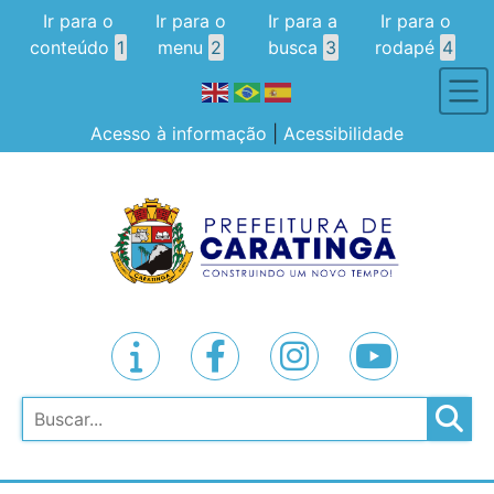
Ir para o
Ir para o
Ir para a
Ir para o
conteúdo
1
menu
2
busca
3
rodapé
4
Acesso à informação
|
Acessibilidade
Pesquisar