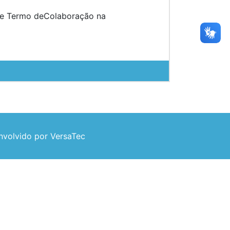
o de Termo deColaboração na
volvido por VersaTec