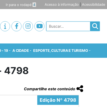
Acesso à informação
|
Acessibilidade
Ir para o rodapé
4
Pesquisar
 - 19
A CIDADE
ESPORTE, CULTURA E TURISMO
o- 4798
Compartilhe este conteúdo
Edição Nº 4798