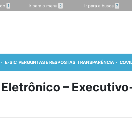
údo
1
Ir para o menu
2
Ir para a busca
3
E-SIC
PERGUNTAS E RESPOSTAS
TRANSPARÊNCIA
COVID
 Eletrônico – Executiv