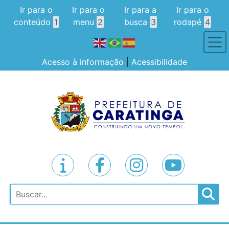
Ir para o
Ir para o
Ir para a
Ir para o
conteúdo
1
menu
2
busca
3
rodapé
4
Acesso à informação
|
Acessibilidade
Pesquisar