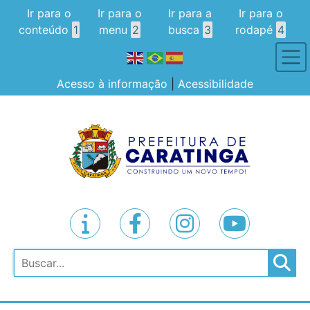
Ir para o
Ir para o
Ir para a
Ir para o
conteúdo
1
menu
2
busca
3
rodapé
4
Acesso à informação
|
Acessibilidade
Pesquisar