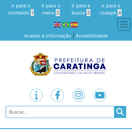
Ir para o
Ir para o
Ir para a
Ir para o
conteúdo
1
menu
2
busca
3
rodapé
4
Acesso à informação
|
Acessibilidade
Pesquisar