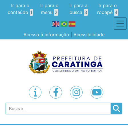
Ir para o
Ir para o
Ir para a
Ir para o
conteúdo
1
menu
2
busca
3
rodapé
4
Acesso à informação
|
Acessibilidade
Pesquisar