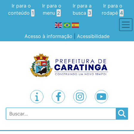
Ir para o
Ir para o
Ir para a
Ir para o
conteúdo
1
menu
2
busca
3
rodapé
4
Acesso à informação
|
Acessibilidade
Pesquisar