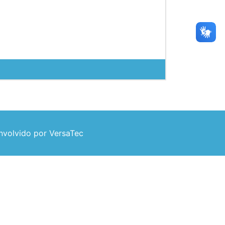
volvido por VersaTec