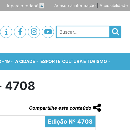
Acesso à informação
|
Acessibilidade
Ir para o rodapé
4
Pesquisar
 - 19
A CIDADE
ESPORTE, CULTURA E TURISMO
o- 4708
Compartilhe este conteúdo
Edição Nº 4708