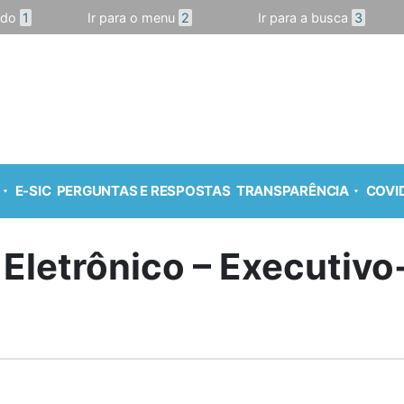
údo
1
Ir para o menu
2
Ir para a busca
3
E-SIC
PERGUNTAS E RESPOSTAS
TRANSPARÊNCIA
COVID
 Eletrônico – Executiv