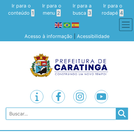
Ir para o
Ir para o
Ir para a
Ir para o
conteúdo
1
menu
2
busca
3
rodapé
4
Acesso à informação
|
Acessibilidade
Pesquisar