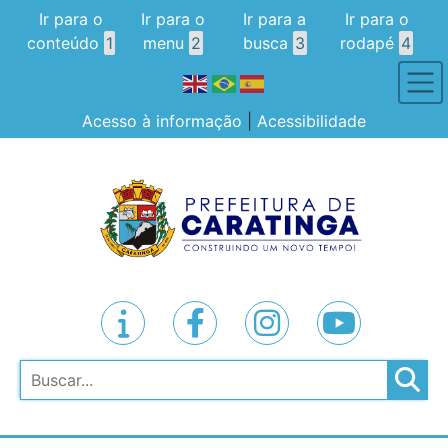
Ir para o
Ir para o
Ir para a
Ir para o
conteúdo
1
menu
2
busca
3
rodapé
4
Acesso à informação
|
Acessibilidade
Pesquisar