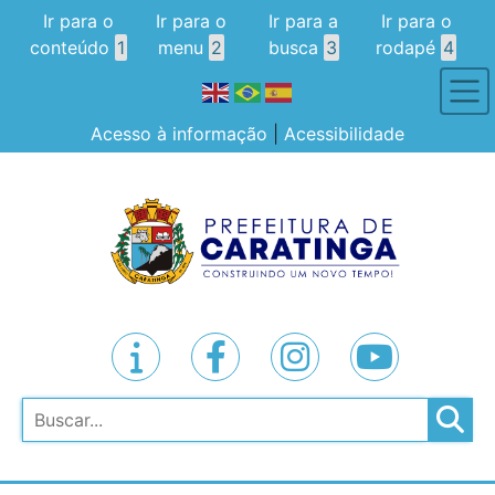
Ir para o
Ir para o
Ir para a
Ir para o
conteúdo
1
menu
2
busca
3
rodapé
4
Acesso à informação
|
Acessibilidade
Pesquisar