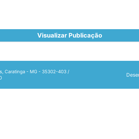
Visualizar Publicação
ias, Caratinga - MG - 35302-403 /
Desen
0