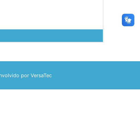
volvido por VersaTec