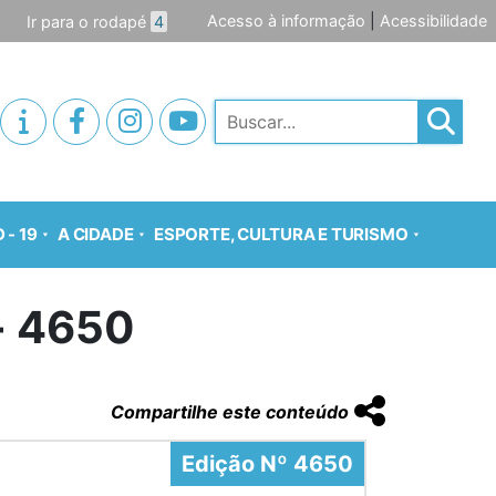
Acesso à informação
|
Acessibilidade
Ir para o rodapé
4
Pesquisar
 - 19
A CIDADE
ESPORTE, CULTURA E TURISMO
o- 4650
Compartilhe este conteúdo
Edição Nº 4650