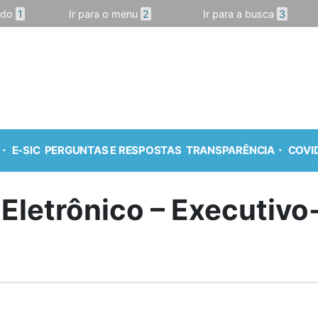
údo
1
Ir para o menu
2
Ir para a busca
3
E-SIC
PERGUNTAS E RESPOSTAS
TRANSPARÊNCIA
COVID
 Eletrônico – Executiv