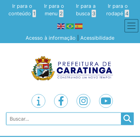
Ir para o
Ir para o
Ir para a
Ir para o
conteúdo
1
menu
2
busca
3
rodapé
4
Acesso à informação
|
Acessibilidade
Pesquisar