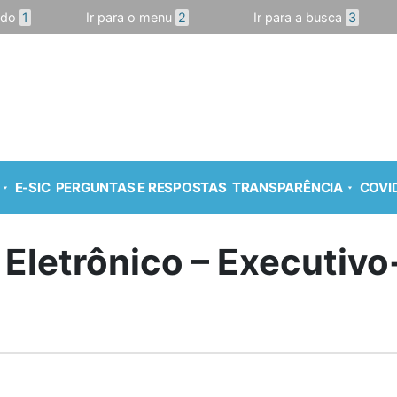
údo
1
Ir para o menu
2
Ir para a busca
3
E-SIC
PERGUNTAS E RESPOSTAS
TRANSPARÊNCIA
COVID
 Eletrônico – Executiv