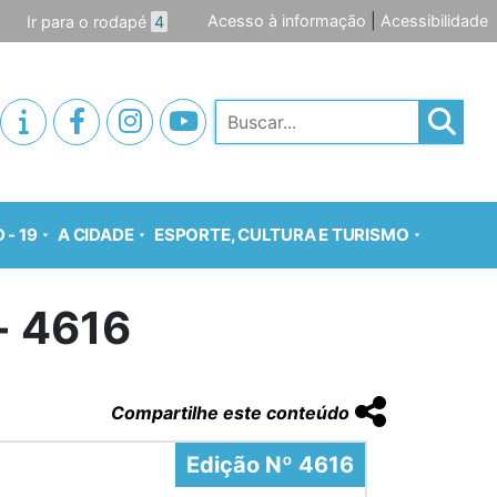
Acesso à informação
|
Acessibilidade
Ir para o rodapé
4
Pesquisar
 - 19
A CIDADE
ESPORTE, CULTURA E TURISMO
o- 4616
Compartilhe este conteúdo
Edição Nº 4616