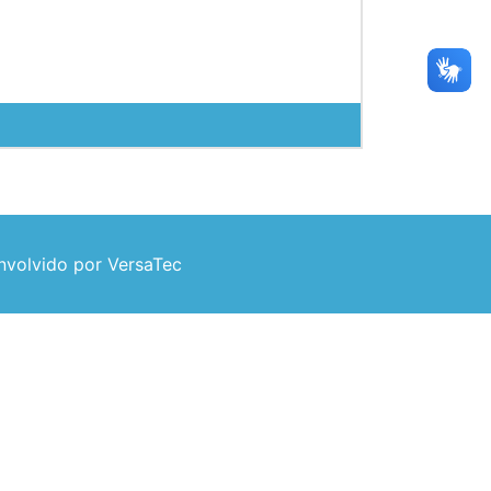
volvido por VersaTec