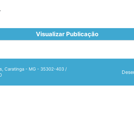
.
Visualizar Publicação
ias, Caratinga - MG - 35302-403 /
Desen
0