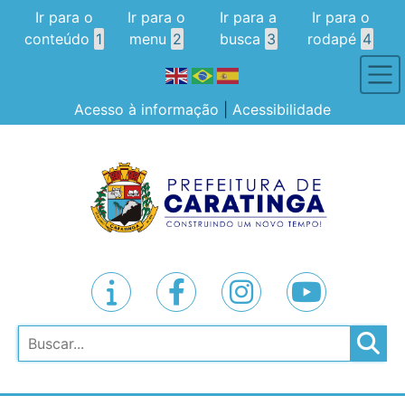
Ir para o
Ir para o
Ir para a
Ir para o
conteúdo
1
menu
2
busca
3
rodapé
4
Acesso à informação
|
Acessibilidade
Pesquisar