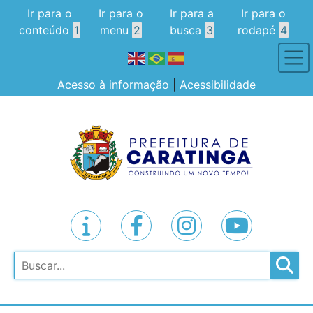
Ir para o
Ir para o
Ir para a
Ir para o
conteúdo
1
menu
2
busca
3
rodapé
4
Acesso à informação
|
Acessibilidade
Pesquisar