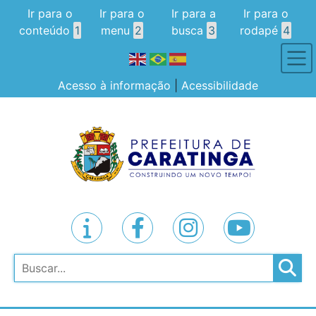
Ir para o
Ir para o
Ir para a
Ir para o
conteúdo
1
menu
2
busca
3
rodapé
4
Acesso à informação
|
Acessibilidade
Pesquisar