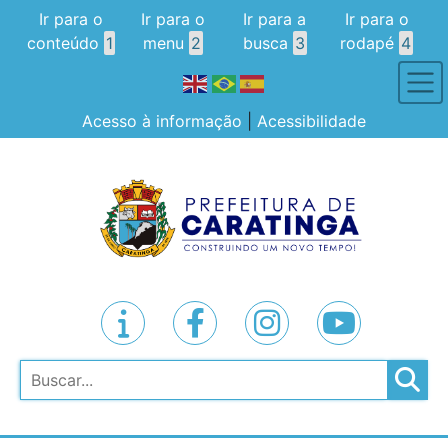
Ir para o
Ir para o
Ir para a
Ir para o
conteúdo
1
menu
2
busca
3
rodapé
4
Acesso à informação
|
Acessibilidade
Pesquisar