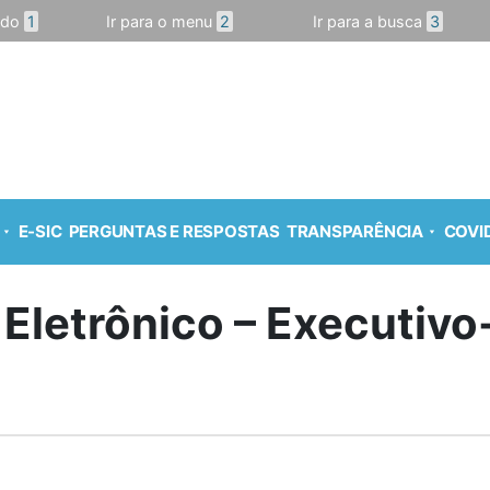
údo
1
Ir para o menu
2
Ir para a busca
3
E-SIC
PERGUNTAS E RESPOSTAS
TRANSPARÊNCIA
COVID
 Eletrônico – Executiv