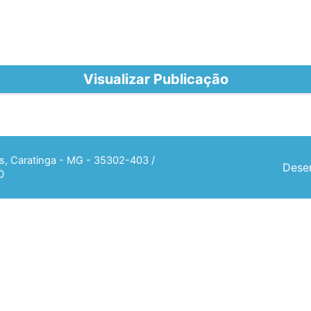
Visualizar Publicação
ias, Caratinga - MG - 35302-403 /
Desen
0