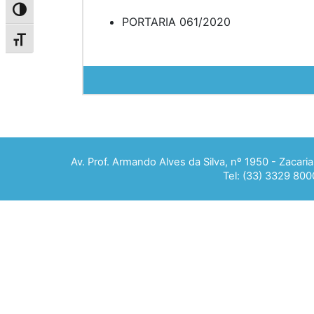
Alternar alto contraste
PORTARIA 061/2020
Alternar tamanho da fonte
Av. Prof. Armando Alves da Silva, nº 1950 - Zacar
Tel: (33) 3329 800