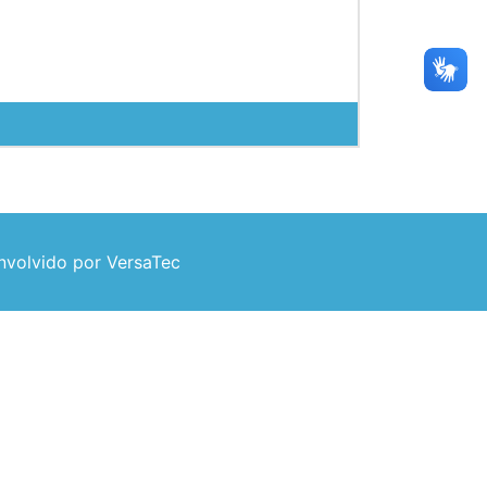
volvido por VersaTec