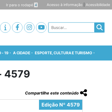
Acesso à informação
|
Acessibilidade
Ir para o rodapé
4
Pesquisar
 - 19
A CIDADE
ESPORTE, CULTURA E TURISMO
o- 4579
Compartilhe este conteúdo
Edição Nº 4579