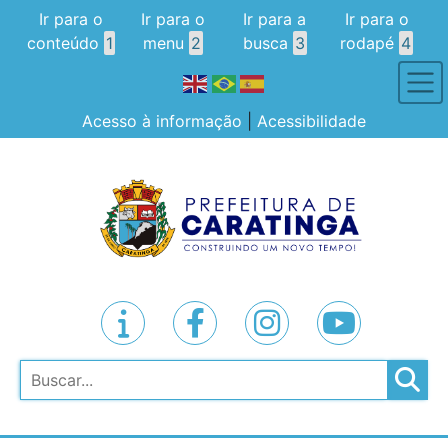
Ir para o
Ir para o
Ir para a
Ir para o
conteúdo
1
menu
2
busca
3
rodapé
4
Acesso à informação
|
Acessibilidade
Pesquisar